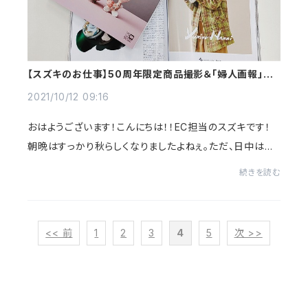
【スズキのお仕事】50周年限定商品撮影＆「婦人画報」広
告掲載のお知らせ
2021/10/12 09:16
おはようございます！こんにちは！！EC担当のスズキです！
朝晩はすっかり秋らしくなりましたよねぇ。ただ、日中はま
だ暑かったりしますので、みなさま、体調管理は万全に(
続きを読む
´ー`)さて、先週すっかりお知らせが抜け...
<< 前
1
2
3
4
5
次 >>