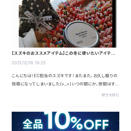
【スズキのおススメアイテム】この冬に使いたいアイテム＆
新作のご紹介！
2021/12/16 16:25
こんにちは！EC担当のスズキです！またまた、お久し振りの
投稿になってしまいました(>_<)いつの間にか、世間はすっ
かりクリスマス～♬♪それにしても、、、ここ最近は急に冷
続きを読む
えてきて、寒いし、、なによりすっ...