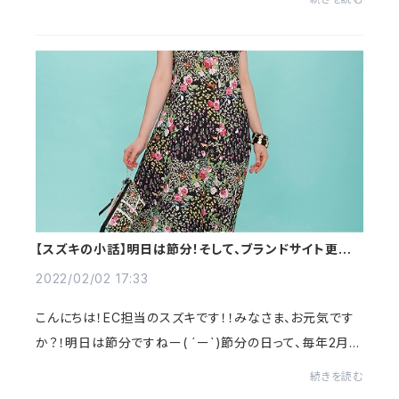
んですかねぇ。。。呼ばれてるんで...
【スズキの小話】明日は節分！そして、ブランドサイト更新
のお知らせ。
2022/02/02 17:33
​こんにちは！EC担当のスズキです！！みなさま、お元気です
か？！明日は節分ですねー( ´ー`)節分の日って、毎年2月3
日だと思ってましたが、うるう年があるので、前後したりす
続きを読む
るそうですね！今さらながらではあり...