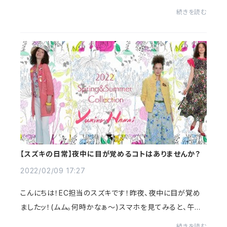
イ(>_<)しかも、乾燥もしているし、花粉もチラホラ！！ます
続きを読む
ますツライ～(泣)そんな...
【スズキの日常】夜中に目が覚めるコトはありませんか？
2022/02/09 17:27
こんにちは！EC担当のスズキです！昨夜、夜中に目が覚め
ましたッ！(ムム。何時かなぁ～)スマホを見てみると、午前3
時！！！スズキ、よくこの時間帯に目が覚める事が多くて、、な
続きを読む