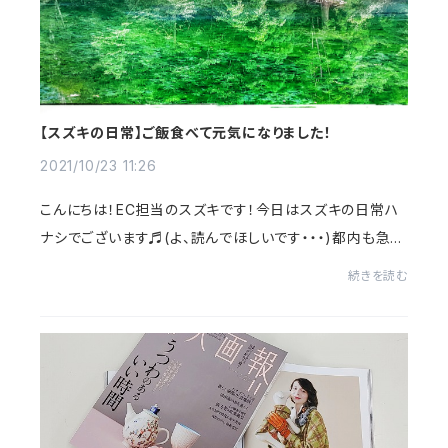
【スズキの日常】ご飯食べて元気になりました！
2021/10/23 11:26
こんにちは！EC担当のスズキです！今日はスズキの日常ハ
ナシでございます♬(よ、読んでほしいです・・・)都内も急に
冷え込んできましたねぇ～。寒くなってきたからか、、スズ
続きを読む
キ、先週から不調続きでした(T_T)・・...