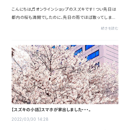
こんにちは♬オンラインショップのスズキです！つい先日は
都内の桜も満開でしたのに、先日の雨でほぼ散ってしまい
ましたねぇ・・・。ゆっくりお花見する時間もなく、本当にあっ
続きを読む
という間でした～((+_+))ちょと残念...
【スズキの小話】スマホが家出しました・・・。
2022/03/30 14:28