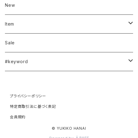
New
Item
outer（coat/blouson...）
Sale
jacket
#keyword
vest/gilet
#spring
プライバシーポリシー
blouse
#summer
特定商取引法に基づく表記
会員規約
cardigan
#autumn
© YUKIKO HANAI
pull over
#winter