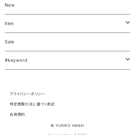
New
Item
outer（coat/blouson...）
Sale
jacket
#keyword
vest/gilet
#spring
プライバシーポリシー
blouse
#summer
特定商取引法に基づく表記
会員規約
cardigan
#autumn
© YUKIKO HANAI
pull over
#winter