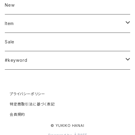
New
Item
outer（coat/blouson...）
Sale
jacket
#keyword
vest/gilet
#spring
プライバシーポリシー
blouse
#summer
特定商取引法に基づく表記
会員規約
cardigan
#autumn
© YUKIKO HANAI
pull over
#winter