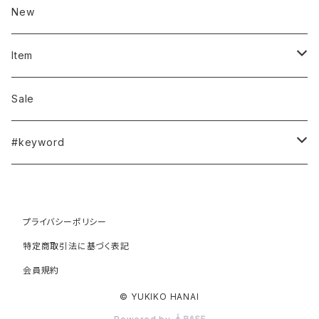
New
Item
outer（coat/blouson...）
Sale
jacket
#keyword
vest/gilet
#spring
プライバシーポリシー
blouse
#summer
特定商取引法に基づく表記
会員規約
cardigan
#autumn
© YUKIKO HANAI
pull over
#winter