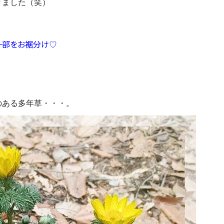
きました（笑）
一部をお裾分け
♡
のある多年草・・・。