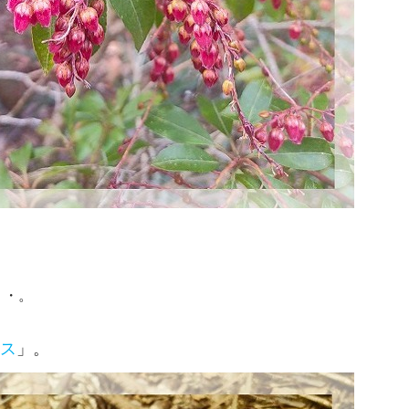
・・。
ス
」。