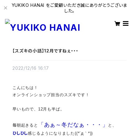
YUKIKO HANAI をご愛顧いただき誠にありがとうございま
した。
【スズキの小話】12月ですねぇ・・・
2022/12/16 16:17
こんにちは！
オンラインショップ担当のスズキです！
早いもので、1
2月も半ば。
「あぁ～冬だなぁ・・・」
毎
朝起きると
と、
ひしひし
感じるようになりました((*´д｀*))