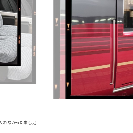
れなかった事(◞‸◟)