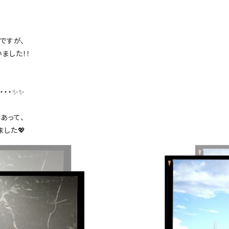
ですが、
ました！！
・・・✨✨
あって、
した💖