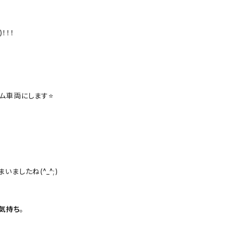
！！！
ム車両にします⭐️
ましたね(^_^;)
う気持ち
。