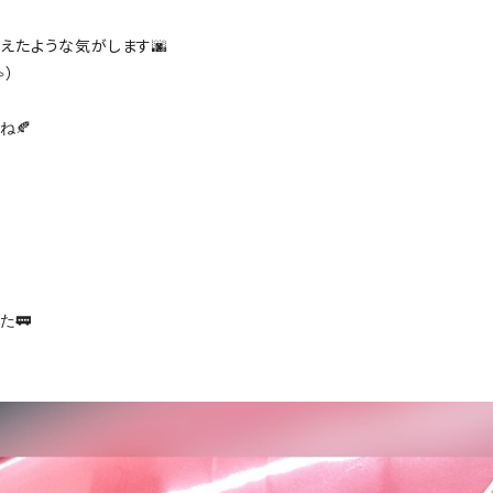
えたような気がします🌆
）
ね🍂
た🚃