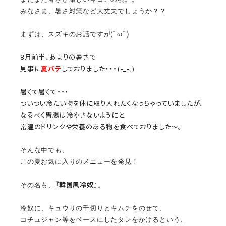
みなさま、暑さ対策など大丈夫でしょうか？？
まずは、スズキのお話ですが(ﾟωﾟ)
8月前半、あまりの暑さで
見事に
夏バテ
しておりました・・・(-_-;)
暑くて暑くて・・・
ついつい冷たい物を体に取り入れたくなっちゃっていましたが、
なるべく胃腸は冷やさないようにと
常温のドリンクや栄養のある物を食べておりました～。
そんな中でも、
この夏お気に入りのメニューを発見！
『韓国風冷奴』
その名も、
。
冷奴に、キュウリの千切りとキムチをのせて、
コチュジャン等をベースにしたタレをかけるという、