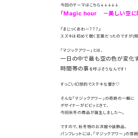
今回のテーマは
こちら↓↓↓↓↓
「Magic
h
our
－
美しい空に
『まじっくあわー？？？』
スズキは初めて聴く言葉だったのですが(照
「マジックアワー」とは、
一日の中で
最も空の色が変化
時間帯の事
を呼ぶそうなんです！
すっごい幻想的でステキな響き♡
そんな「マジックアワー」の奇跡の一瞬に
デザイナーがビビッときて、
今回
秋冬の商品が誕生しました～。
ですので、秋冬物のお洋服や装飾品、
パンフレットには、「マジックアワー」の雰