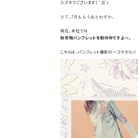
スズキでございます( ﾟДﾟ)
、
さて
7月ももうあとわずか。
現在、
本社では
秋冬物パンフレットを制作中です
よ～
。
こちらは、パンフレット撮影の一コマから☆